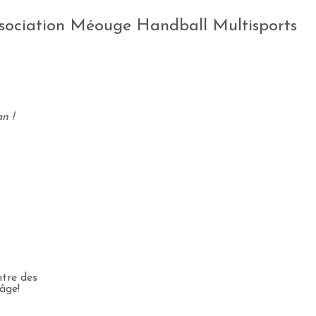
sociation Méouge Handball Multisports
n !
u
ntre des
'âge!