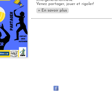
intergénérationnelle.
Venez partager, jouer et rigoler!
» En savoir plus
vallée de la Méouge
,
La vallée du Toulourenc
,
La vallée du Jabron
,
La hau
Lavande Fine Sauvage des Baronnies porvençales