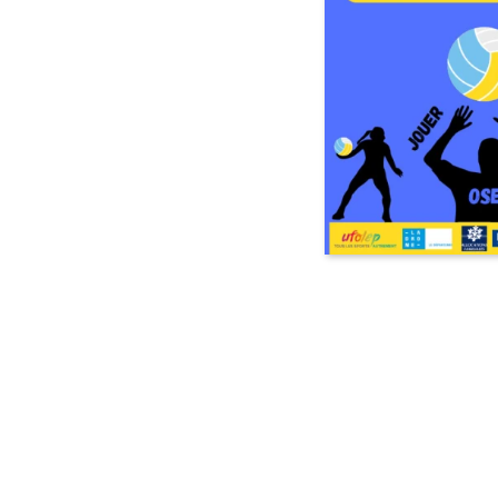
Vallées dans les
Baronnies Provençales
:
La 