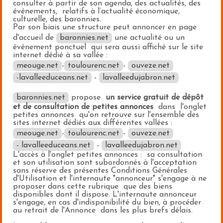
consulter à partir de son agenda, des actualités, des
événements, relatifs à l’actualité économique,
culturelle, des baronnies.
Par son biais une structure peut annoncer en page
d'accueil de
baronnies.net
une actualité ou un
événement ponctuel qui sera aussi affiché sur le site
internet dédié à sa vallée :
meouge.net
-
toulourenc.net
-
ouveze.net
-lavalleeduceans.net
-
lavalleedujabron.net
baronnies.net
propose
un service gratuit de dépôt
et de consultation de petites annonces
dans l'onglet
petites annonces qu'on retrouve sur l'ensemble des
sites internet dédiés aux différentes vallées :
meouge.net
-
toulourenc.net
-
ouveze.net
- lavalleeduceans.net
-
lavalleedujabron.net
L'accès à l'onglet petites annonces : sa consultation
et son utilisation sont subordonnés à l'acceptation
sans réserve des présentes Conditions Générales
d'Utilisation et l'internaute "annonceur" s'engage à ne
proposer dans cette rubrique que des biens
disponibles dont il dispose. L'internaute annonceur
s'engage, en cas d'indisponibilité du bien, à procéder
au retrait de l'Annonce dans les plus brefs délais.