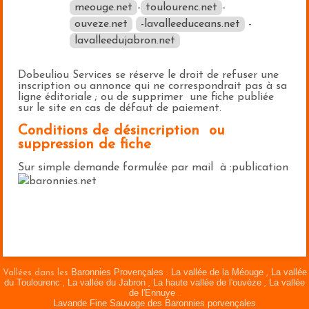
meouge.net
-
toulourenc.net
-
ouveze.net
-lavalleeduceans.net
-
lavalleedujabron.net
Dobeuliou Services se réserve le droit de refuser une
inscription ou annonce qui ne correspondrait pas à sa
ligne éditoriale ; ou de supprimer une fiche publiée
sur le site en cas de défaut de paiement.
Conditions de désincription ou
suppression de fiche
Sur simple demande formulée par mail à :publication
baronnies.net
Baronnies Provençales
La vallée de la Méouge
La vallée
Vallées dans les
:
,
du Toulourenc
La vallée du Jabron
La haute vallée de l'ouvèze
La vallée
,
,
,
de l'Ennuye
.
Lavande Fine Sauvage des Baronnies porvençales