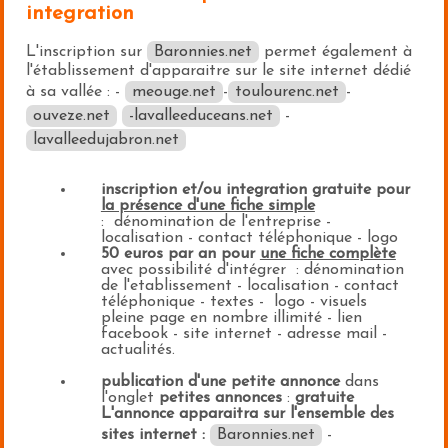
integration
L'inscription sur
Baronnies.net
permet également à
l'établissement d'apparaitre sur le site internet dédié
à sa vallée : -
meouge.net
-
toulourenc.net
-
ouveze.net
-lavalleeduceans.net
-
lavalleedujabron.net
inscription et/ou integration gratuite pour
la présence d'une fiche simple
: dénomination de l'entreprise -
localisation - contact téléphonique - logo
50 euros par an pour
une fiche complète
avec possibilité d'intégrer : dénomination
de l'etablissement - localisation - contact
téléphonique - textes - logo - visuels
pleine page en nombre illimité - lien
facebook - site internet - adresse mail -
actualités.
publication d'une petite annonce
dans
l'onglet
petites annonces
:
gratuite
L'annonce apparaitra sur l'ensemble des
sites internet :
Baronnies.net
-