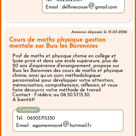
Email : delfinecosse
gmail.com
Annonce déposée le 15-03-2026
Cours de maths physique gestion
mentale sur Buis les Baronnies
Prof de maths et physique chimie en collège et
lycée privé et dans une école supérieure, plus de
20 ans d'expérience d'enseignement, propose sur
Buis les Baronnies des cours de maths et physique
chimie, ainsi qu’un suivi méthodologique
personnalisé pour développer votre attention,
mémorisation, compréhension, réflexion, et vous
faire découvrir votre méthode de travail .
Contact : Frédéric au 06.50.57.15.30.
A bientôt!
Contact
Tél. : 06505715330
Email : agamemnon4
hotmail.fr