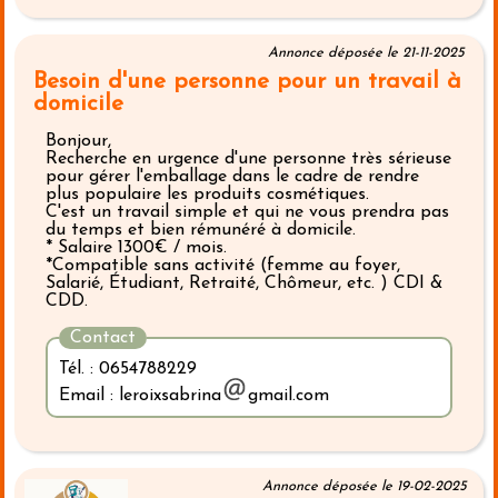
Annonce déposée le 21-11-2025
Besoin d'une personne pour un travail à
domicile
Bonjour,
Recherche en urgence d'une personne très sérieuse
pour gérer l'emballage dans le cadre de rendre
plus populaire les produits cosmétiques.
C'est un travail simple et qui ne vous prendra pas
du temps et bien rémunéré à domicile.
* Salaire 1300€ / mois.
*Compatible sans activité (femme au foyer,
Salarié, Étudiant, Retraité, Chômeur, etc. ) CDI &
CDD.
Contact
Tél. : 0654788229
Email : leroixsabrina
gmail.com
Annonce déposée le 19-02-2025