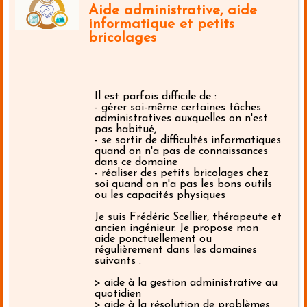
Aide administrative, aide
informatique et petits
bricolages
Il est parfois difficile de :
- gérer soi-même certaines tâches
administratives auxquelles on n'est
pas habitué,
- se sortir de difficultés informatiques
quand on n'a pas de connaissances
dans ce domaine
- réaliser des petits bricolages chez
soi quand on n'a pas les bons outils
ou les capacités physiques
Je suis Frédéric Scellier, thérapeute et
ancien ingénieur. Je propose mon
aide ponctuellement ou
régulièrement dans les domaines
suivants :
> aide à la gestion administrative au
quotidien
> aide à la résolution de problèmes