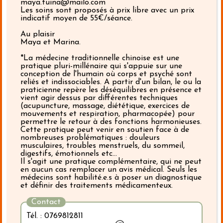
maya.tuina@mailo.com
Les soins sont proposés à prix libre avec un prix
indicatif moyen de 55€/séance.
Au plaisir
Maya et Marina.
*La médecine traditionnelle chinoise est une
pratique pluri-millénaire qui s'appuie sur une
conception de l'humain où corps et psyché sont
reliés et indissociables. A partir d'un bilan, le ou la
praticienne repère les déséquilibres en présence et
vient agir dessus par différentes techniques
(acupuncture, massage, diététique, exercices de
mouvements et respiration, pharmacopée) pour
permettre le retour à des fonctions harmonieuses.
Cette pratique peut venir en soutien face à de
nombreuses problématiques : douleurs
musculaires, troubles menstruels, du sommeil,
digestifs, émotionnels etc...
Il s'agit une pratique complémentaire, qui ne peut
en aucun cas remplacer un avis médical. Seuls les
médecins sont habilité.e.s à poser un diagnostique
et définir des traitements médicamenteux.
Contact
Tél. : 0769812811