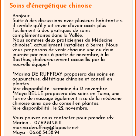
Soins d'énergétique chinoise
Bonjour
Suite à des discussions avec plusieurs habitant.e.s,
il semble qu'il y ait envie d'avoir accès plus
facilement à des pratiques de soins
complémentaires dans la Vallée.
Nous sommes deux praticiennes de Médecine
chinoise*, actuellement installées à Serres. Nous
vous proposons de venir chacune une ou deux
journée par mois à partir de novembre, à la
Basthus, chaleureusement accueillis par la
nouvelle équipe !
*Marina DE RUFFRAY proposera des soins en
acupuncture, diététique chinoise et conseil en
plantes.
1ère disponibilité : semaine du 13 novembre.
*Maya BELLE proposera des soins en Tuina, une
forme de massage également issu de la médecine
chinoise ainsi que du conseil en plantes.
1ère disponibilité : le 22 novembre.
Vous pouvez nous contacter pour prendre rdv:
Marina - ‪ 07.69.81.28.11‬
marina.deruffray@laposte.net
Maya - 06.68.34.58.94