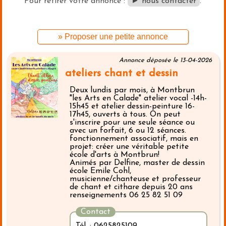
Pour retirer votre annonce :
► nous contacter
.
» Proposer une petite annonce
Annonce déposée le 13-04-2026
ateliers chant et dessin
Deux lundis par mois, à Montbrun
"les Arts en Calade" atelier vocal -14h-
15h45 et atelier dessin-peinture 16-
17h45, ouverts à tous. On peut
s'inscrire pour une seule séance ou
avec un forfait, 6 ou 12 séances.
fonctionnement associatif, mais en
projet: créer une véritable petite
école d'arts à Montbrun!
Animés par Delfine, master de dessin
école Emile Cohl,
musicienne/chanteuse et professeur
de chant et cithare depuis 20 ans
renseignements 06 25 82 51 09
Contact
Tél. : 0625825109