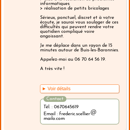
informatiques
> réalisation de petits bricolages
Sérieux, ponctuel, discret et à votre
écoute, je saurai vous soulager de ces
difficultés qui peuvent rendre votre
quotidien compliqué voire
angoissant.
Je me déplace dans un rayon de 15
minutes autour de Buis-les-Baronnies.
Appelez-moi au 06 70 64 56 19.
A très vite !
► Voir détails
Contact
Tél. : 0670645619
Email : frederic.scellier
mailo.com