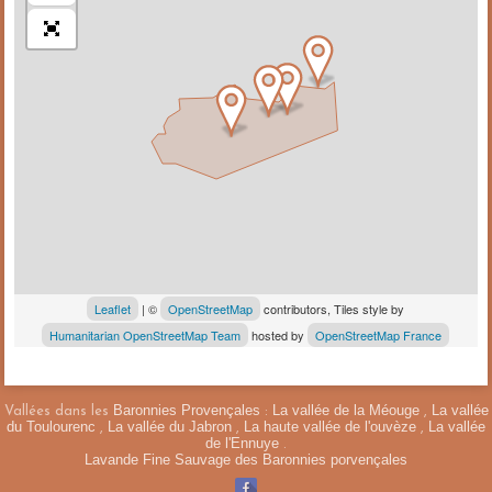
Leaflet
| ©
OpenStreetMap
contributors, Tiles style by
Humanitarian OpenStreetMap Team
hosted by
OpenStreetMap France
Baronnies Provençales
La vallée de la Méouge
La vallée
Vallées dans les
:
,
du Toulourenc
La vallée du Jabron
La haute vallée de l'ouvèze
La vallée
,
,
,
de l'Ennuye
.
Lavande Fine Sauvage des Baronnies porvençales