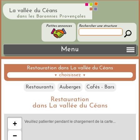
La vallée du Céans
dans les Baronnies Provençales
Petites annonces
Rechercher une structure
Menu
Restauration dans La vallée du Céans
choisissez
▼
▼
Restaurants
Auberges
Cafés - Bars
Restauration
dans La vallée du Céans
Veuillez patienter pendant le chargement de la carte...
+
−