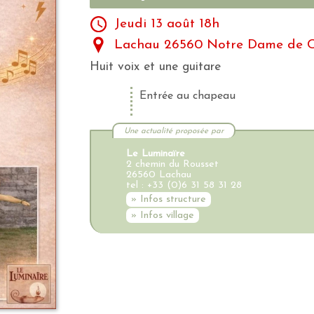
Jeudi 13 août 18h
Lachau 26560 Notre Dame de 
Huit voix et une guitare
Entrée au chapeau
Une actualité proposée par
Le Luminaïre
2 chemin du Rousset
26560 Lachau
tel : +33 (0)6 31 58 31 28
» Infos structure
» Infos village