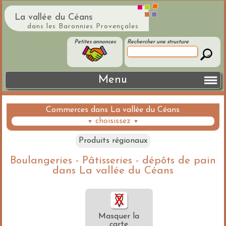
La vallée du Céans
dans les Baronnies Provençales
Petites annonces
Rechercher une structure
Menu
Commerces dans La vallée du Céans
choisissez
▼
▼
Produits régionaux
Boulangeries - Pâtisseries - dépôts de pain
dans La vallée du Céans
Masquer la
carte