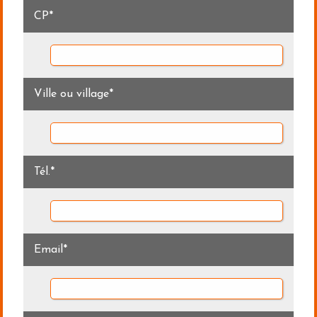
CP*
Ville ou village*
Tél.*
Email*