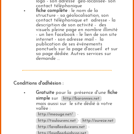
logo - son adresse géo-localisée- son
contact téléphonique
fiche complète
: le nom de la
structure - sa géolocalisation, son
contact téléphonique et adresse - la
description de son activité - des
visuels pleine page en nombre illimité
- un lien facebook - le lien de son site
internet - son adresse mail - la
publication de ses événements
ponctuels sur la page d'accueil et sur
sa page dédiée. Autres services sur
demande ...
Conditions d'adhésion :
Gratuite
pour la présence d'une
fiche
simple
sur
http://baronnies.net
mais aussi sur le site dédié à votre
vallée :
http://meouge.net/
-
http://toulourenc.net
-
http://ouveze.net
http://lavalleeduceans.net
-
http://lavalleedujabron.net