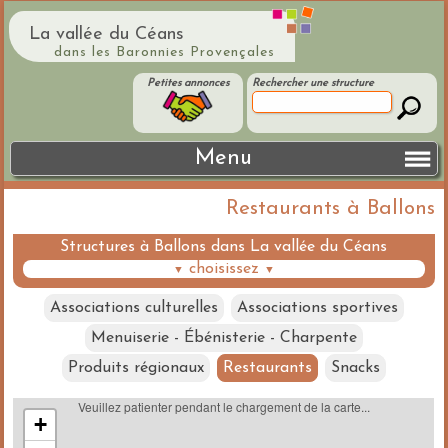
La vallée du Céans
dans les Baronnies Provençales
Petites annonces
Rechercher une structure
Menu
Restaurants à Ballons
Structures à Ballons dans La vallée du Céans
choisissez
▼
▼
Associations culturelles
Associations sportives
Menuiserie - Ébénisterie - Charpente
Produits régionaux
Restaurants
Snacks