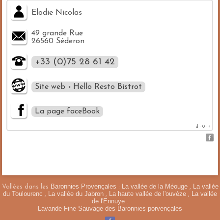
Elodie Nicolas
49 grande Rue
26560 Séderon
+33 (0)75 28 61 42
Site web › Hello Resto Bistrot
La page faceBook
d - 0 - 4
Baronnies Provençales
La vallée de la Méouge
La vallée
Vallées dans les
:
,
du Toulourenc
La vallée du Jabron
La haute vallée de l'ouvèze
La vallée
,
,
,
de l'Ennuye
.
Lavande Fine Sauvage des Baronnies porvençales