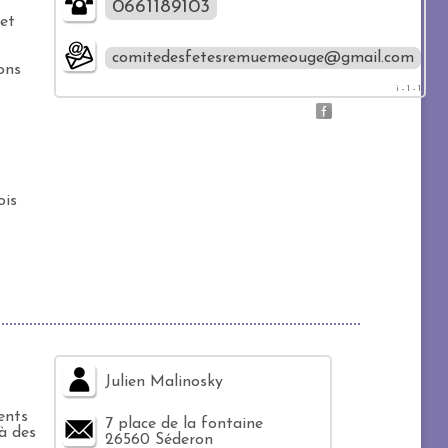
0661189103
 et
comitedesfetesremuemeouge@gmail.com
ons
i - 1 - 1
ois
Julien Malinosky
ents
7 place de la fontaine
à des
26560 Séderon