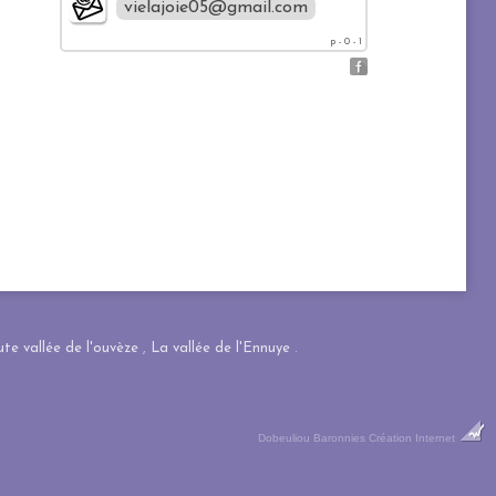
vielajoie05@gmail.com
p - 0 - 1
te vallée de l'ouvèze
,
La vallée de l'Ennuye
.
Dobeuliou
Baronnies Création Internet