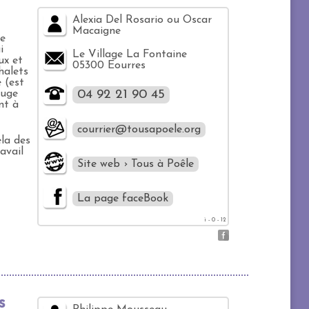
Alexia Del Rosario ou Oscar
Macaigne
de
i
Le Village La Fontaine
ux et
05300 Eourres
chalets
 (est
fuge
04 92 21 90 45
nt à
courrier@tousapoele.org
ela des
avail
Site web › Tous à Poêle
La page faceBook
i - 0 - 12
s