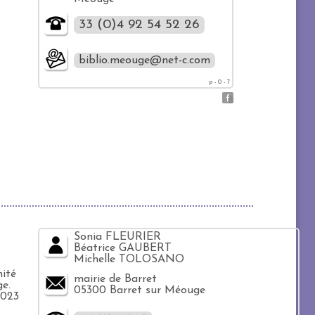
33 (0)4 92 54 52 26
biblio.meouge@net-c.com
p - 0 - 7
Sonia FLEURIER
Béatrice GAUBERT
Michelle TOLOSANO
ité
mairie de Barret
ge.
05300 Barret sur Méouge
2023