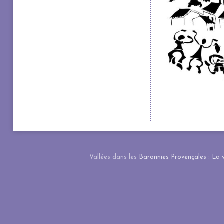
Vallées dans les
Baronnies Provençales
:
La 