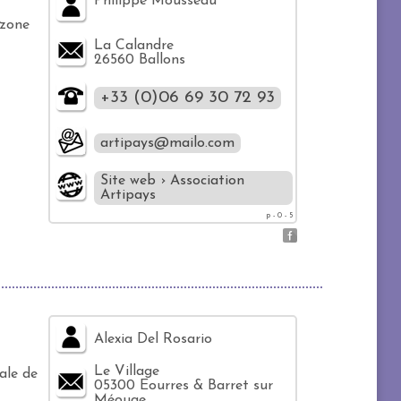
Philippe Mousseau
 zone
La Calandre
26560 Ballons
+33 (0)06 69 30 72 93
artipays@mailo.com
Site web › Association
Artipays
p - 0 - 5
Alexia Del Rosario
Le Village
ale de
05300 Eourres & Barret sur
Méouge