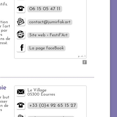
tifs.
06 15 05 47 11
ation
contact@jumirfak.art
 l’art
 par
es
Site web › Festif'Art
ons de
essé.
La page faceBook
p - 4 - 1
oie
Le Village
05300 Éourres
r but
iser
+33 (0)4 92 65 15 27
in de
es