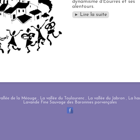
dynamisme d'Éourres et ses
alentours.
Lire la suite
►
vallée de la Méouge
,
La vallée du Toulourenc
,
La vallée du Jabron
,
La hau
Lavande Fine Sauvage des Baronnies porvençales